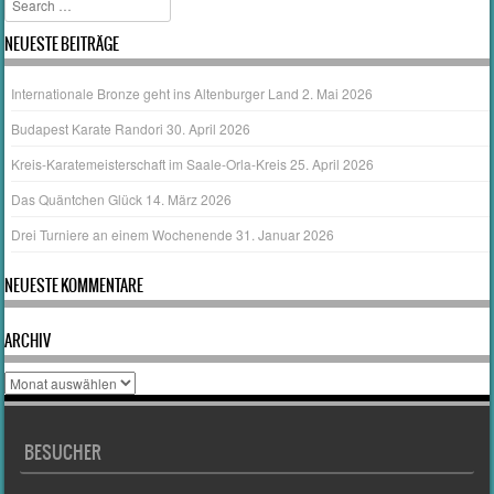
NEUESTE BEITRÄGE
Internationale Bronze geht ins Altenburger Land
2. Mai 2026
Budapest Karate Randori
30. April 2026
Kreis-Karatemeisterschaft im Saale-Orla-Kreis
25. April 2026
Das Quäntchen Glück
14. März 2026
Drei Turniere an einem Wochenende
31. Januar 2026
NEUESTE KOMMENTARE
ARCHIV
Archiv
BESUCHER