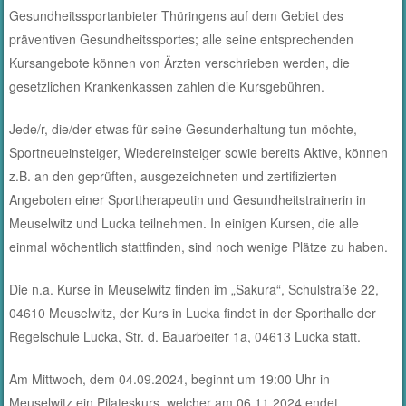
Gesundheitssportanbieter Thüringens auf dem Gebiet des
präventiven Gesundheitssportes; alle seine entsprechenden
Kursangebote können von Ärzten verschrieben werden, die
gesetzlichen Krankenkassen zahlen die Kursgebühren.
Jede/r, die/der etwas für seine Gesunderhaltung tun möchte,
Sportneueinsteiger, Wiedereinsteiger sowie bereits Aktive, können
z.B. an den geprüften, ausgezeichneten und zertifizierten
Angeboten einer Sporttherapeutin und Gesundheitstrainerin in
Meuselwitz und Lucka teilnehmen. In einigen Kursen, die alle
einmal wöchentlich stattfinden, sind noch wenige Plätze zu haben.
Die n.a. Kurse in Meuselwitz finden im „Sakura“, Schulstraße 22,
04610 Meuselwitz, der Kurs in Lucka findet in der Sporthalle der
Regelschule Lucka, Str. d. Bauarbeiter 1a, 04613 Lucka statt.
Am Mittwoch, dem 04.09.2024, beginnt um 19:00 Uhr in
Meuselwitz ein Pilateskurs, welcher am 06.11.2024 endet.