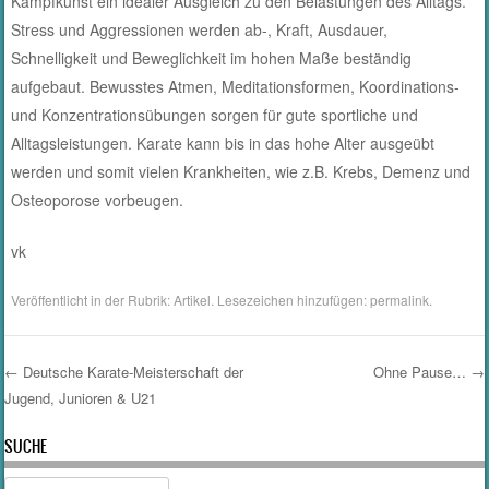
Kampfkunst ein idealer Ausgleich zu den Belastungen des Alltags.
Stress und Aggressionen werden ab-, Kraft, Ausdauer,
Schnelligkeit und Beweglichkeit im hohen Maße beständig
aufgebaut. Bewusstes Atmen, Meditationsformen, Koordinations-
und Konzentrationsübungen sorgen für gute sportliche und
Alltagsleistungen. Karate kann bis in das hohe Alter ausgeübt
werden und somit vielen Krankheiten, wie z.B. Krebs, Demenz und
Osteoporose vorbeugen.
vk
Veröffentlicht in der Rubrik:
Artikel
. Lesezeichen hinzufügen:
permalink
.
←
Deutsche Karate-Meisterschaft der
Ohne Pause…
→
Jugend, Junioren & U21
Post navigation
SUCHE
Suche